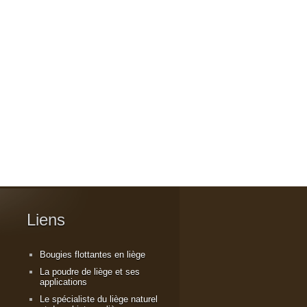
Liens
Bougies flottantes en liège
La poudre de liège et ses
applications
Le spécialiste du liège naturel